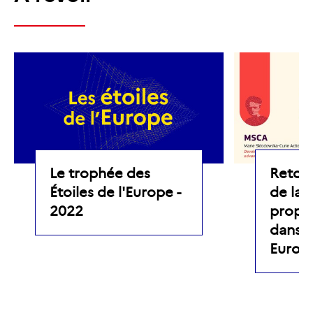
Le trophée des
Retour
Étoiles de l'Europe -
de lau
2022
propos
dans 
Europ