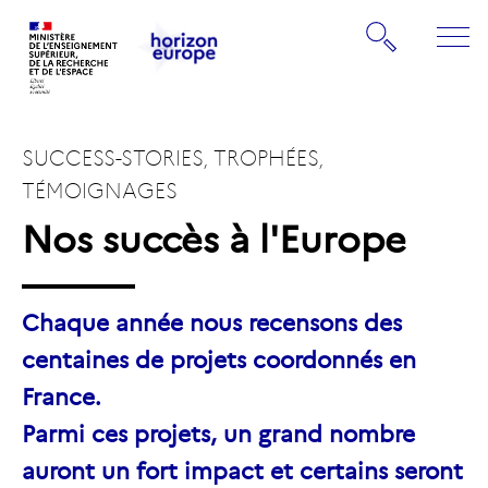
Gestion de vos préférences sur les cookies
Rechercher
ME
Retourner
Retourner
à
à
la
SUCCESS-STORIES, TROPHÉES,
la
page
page
TÉMOIGNAGES
d'accueil
d'accueil
Nos succès à l'Europe
Chaque année nous recensons des
centaines de projets coordonnés en
France.
Parmi ces projets, un grand nombre
auront un fort impact et certains seront