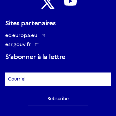
Nous
Nous
suivre
Sites partenaires
suivre
sur
sur
ec.europa.eu
Youtube
Twitter
esr.gouv.fr
ec.europa.eu
S’abonner à la lettre
Subscribe