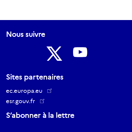
Nous suivre
Nous
Nous
suivre
Sites partenaires
suivre
sur
sur
ec.europa.eu
Youtube
Twitter
esr.gouv.fr
ec.europa.eu
S’abonner à la lettre