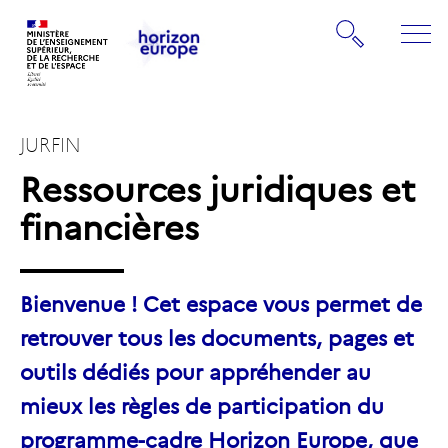
Gestion de vos préférences sur les cookies
Rechercher
ME
Retourner
Retourner
à
à
la
JURFIN
la
page
page
d'accueil
Ressources juridiques et
d'accueil
financières
Bienvenue ! Cet espace vous permet de
retrouver tous les documents, pages et
outils dédiés pour appréhender au
mieux les règles de participation du
programme-cadre Horizon Europe, que