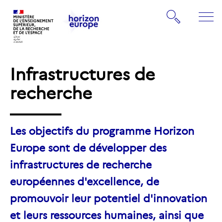
Gestion de vos préférences sur les cookies
Rechercher
ME
Retourner
Retourner
à
à
la
Infrastructures de
la
page
page
recherche
d'accueil
d'accueil
Les objectifs du programme Horizon
Europe sont de développer des
infrastructures de recherche
européennes d'excellence, de
promouvoir leur potentiel d'innovation
et leurs ressources humaines, ainsi que