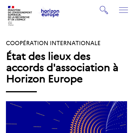
Gestion de vos préférences sur les cookies
Rechercher
ME
Retourner
Retourner
à
à
la
COOPÉRATION INTERNATIONALE
la
page
page
d'accueil
État des lieux des
d'accueil
accords d'association à
Horizon Europe