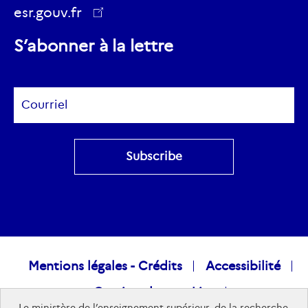
Twitter
esr.gouv.fr
ec.europa.eu
S’abonner à la lettre
Subscribe
Raccourcis
Mentions légales - Crédits
Accessibilité
Gestion des cookies
visiteurs
Le ministère de l’enseignement supérieur, de la recherche