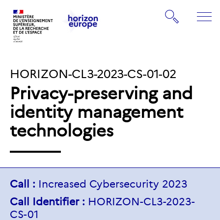
Gestion de vos préférences sur les cookies
Rechercher
ME
Retourner
Retourner
à
à
la
IDENTIFIANT
HORIZON-CL3-2023-CS-01-02
la
page
page
d'accueil
Privacy-preserving and
DU
d'accueil
identity management
TOPIC:
technologies
Call :
Increased Cybersecurity 2023
Call Identifier :
HORIZON-CL3-2023-
CS-01