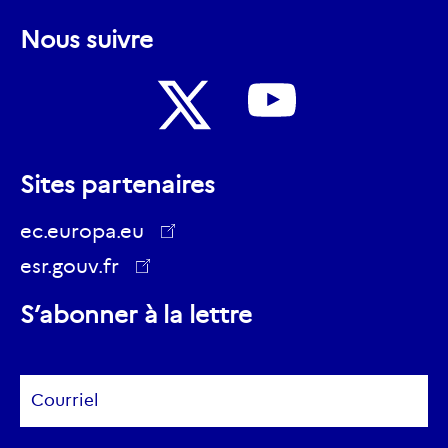
Nous suivre
Nous
Nous
suivre
Sites partenaires
suivre
sur
sur
ec.europa.eu
Youtube
Twitter
esr.gouv.fr
ec.europa.eu
S’abonner à la lettre
Subscribe