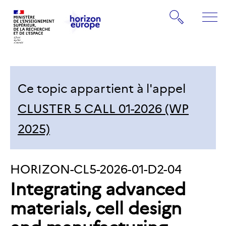
Gestion de vos préférences sur les cookies
Rechercher
ME
Retourner
Retourner
à
à
la
la
page
Ce topic appartient à l'appel
page
d'accueil
d'accueil
CLUSTER 5 CALL 01-2026 (WP
2025)
IDENTIFIANT
HORIZON-CL5-2026-01-D2-04
Integrating advanced
DU
materials, cell design
TOPIC: