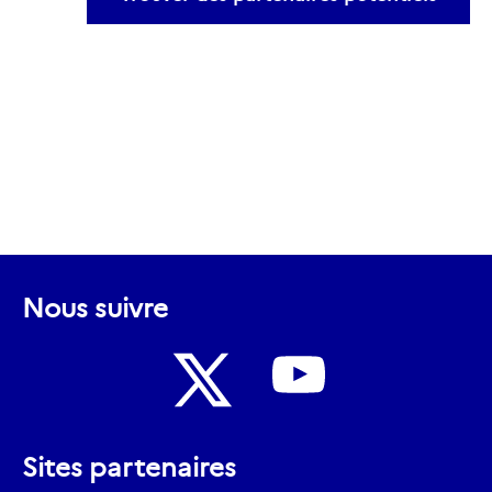
Nous suivre
Nous
Nous
suivre
Sites partenaires
suivre