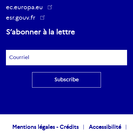
sur
sur
ec.europa.eu
Youtube
Twitter
esr.gouv.fr
ec.europa.eu
S’abonner à la lettre
Subscribe
Raccourcis
Mentions légales - Crédits
Accessibilité