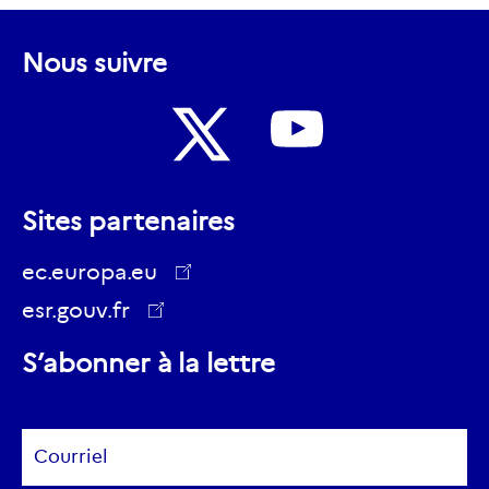
Nous suivre
Nous
Nous
suivre
Sites partenaires
suivre
sur
sur
ec.europa.eu
Youtube
Twitter
esr.gouv.fr
ec.europa.eu
S’abonner à la lettre
Subscribe