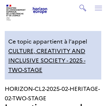
Gestion de vos préférences sur les cookies
Rechercher
ME
Retourner
Retourner
à
à
la
la
page
Ce topic appartient à l'appel
page
d'accueil
d'accueil
CULTURE, CREATIVITY AND
INCLUSIVE SOCIETY - 2025 -
TWO-STAGE
IDENTIFIANT
HORIZON-CL2-2025-02-HERITAGE-
DU
02-TWO-STAGE