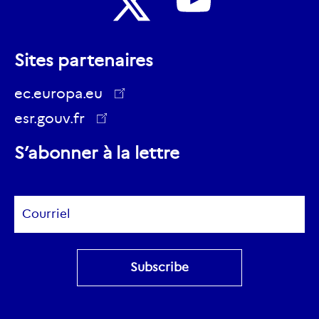
Nous
Nous
suivre
Sites partenaires
suivre
sur
sur
ec.europa.eu
Youtube
Twitter
esr.gouv.fr
ec.europa.eu
S’abonner à la lettre
Subscribe