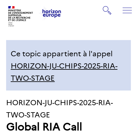
Gestion de vos préférences sur les cookies
Rechercher
ME
Retourner
Retourner
à
à
la
la
page
Ce topic appartient à l'appel
page
d'accueil
d'accueil
HORIZON-JU-CHIPS-2025-RIA-
TWO-STAGE
IDENTIFIANT
HORIZON-JU-CHIPS-2025-RIA-
DU
TWO-STAGE
Global RIA Call
TOPIC: