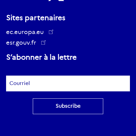
Nous
Nous
suivre
Sites partenaires
suivre
sur
sur
ec.europa.eu
Youtube
Twitter
esr.gouv.fr
ec.europa.eu
S’abonner à la lettre
Subscribe