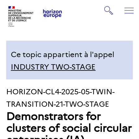
Gestion de vos préférences sur les cookies
Rechercher
ME
Retourner
Retourner
à
à
la
la
page
Ce topic appartient à l'appel
page
d'accueil
d'accueil
INDUSTRY TWO-STAGE
IDENTIFIANT
HORIZON-CL4-2025-05-TWIN-
DU
TRANSITION-21-TWO-STAGE
Demonstrators for
TOPIC:
clusters of social circular