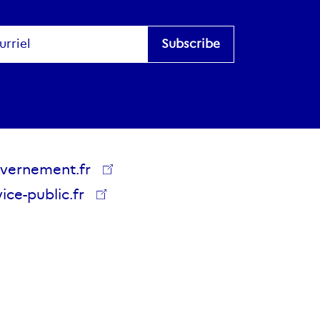
scribe
es
vernement.fr
lics
ice-public.fr
vernement.fr