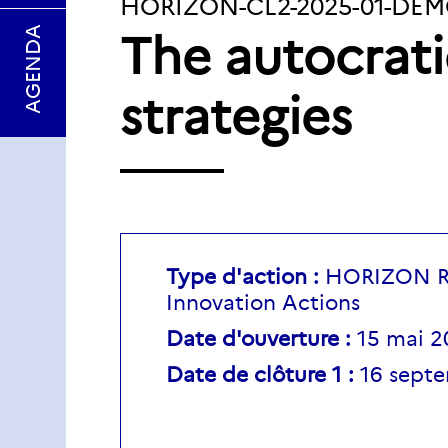
IDENTIFIANT
HORIZON-CL2-2025-01-DE
AGENDA
The autocrati
DU
TOPIC:
strategies
Type d'action :
HORIZON R
Innovation Actions
Date d'ouverture :
15 mai 2
Date de clôture 1 :
16 sept