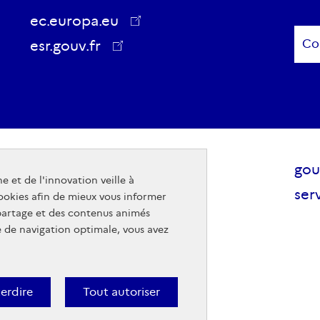
ec.europa.eu
Sub
esr.gouv.fr
ec.europa.eu
Raccourcis
Sit
Mentions légales - Crédits
gou
e et de l'innovation veille à
visiteurs
pub
Accessibilité
serv
cookies afin de mieux vous informer
gou
 partage et des contenus animés
Gestion des cookies
e de navigation optimale, vous avez
Données personnelles
Nous rejoindre
terdire
Tout autoriser
Plan du site