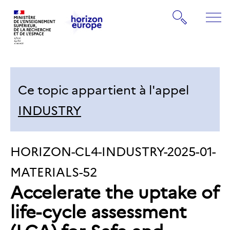
Gestion de vos préférences sur les cookies
Rechercher
ME
Retourner
Retourner
à
à
la
la
page
Ce topic appartient à l'appel
page
d'accueil
d'accueil
INDUSTRY
IDENTIFIANT
HORIZON-CL4-INDUSTRY-2025-01-
DU
MATERIALS-52
Accelerate the uptake of
TOPIC:
life-cycle assessment