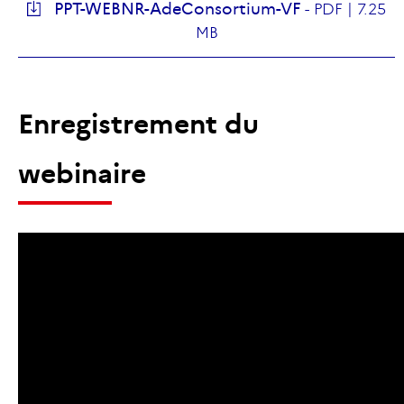
PPT-WEBNR-AdeConsortium-VF
-
PDF |
7.25
MB
Enregistrement du
webinaire