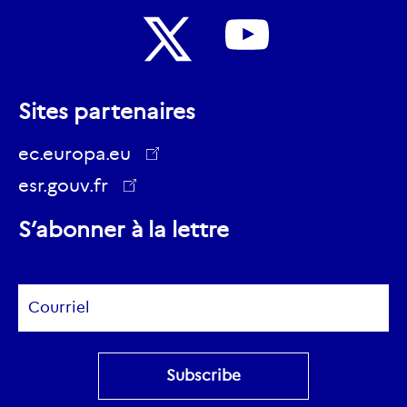
Nous
Nous
suivre
Sites partenaires
suivre
sur
sur
ec.europa.eu
Youtube
Twitter
esr.gouv.fr
ec.europa.eu
S’abonner à la lettre
Subscribe