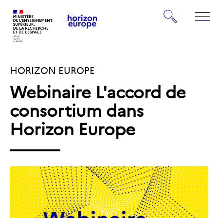
Gestion de vos préférences sur les cookies
Rechercher
ME
Retourner
Retourner
à
à
la
HORIZON EUROPE
la
page
page
d'accueil
Webinaire L'accord de
d'accueil
consortium dans
Horizon Europe