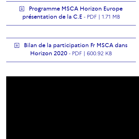
Programme MSCA Horizon Europe
présentation de la C.E
-
PDF |
1.71 MB
Bilan de la participation Fr MSCA dans
Horizon 2020
-
PDF |
600.92 KB