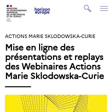
Gestion de vos préférences sur les cookies
Rechercher
ME
Retourner
Retourner
à
à
la
ACTIONS MARIE SKLODOWSKA-CURIE
la
page
page
d'accueil
Mise en ligne des
d'accueil
présentations et replays
des Webinaires Actions
Marie Sklodowska-Curie