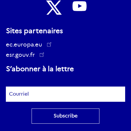
Nous
Nous
suivre
Sites partenaires
suivre
sur
sur
ec.europa.eu
Youtube
Twitter
esr.gouv.fr
ec.europa.eu
S’abonner à la lettre
Subscribe