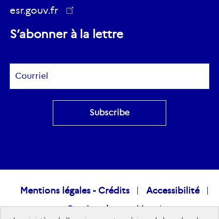
Twitter
esr.gouv.fr
ec.europa.eu
S’abonner à la lettre
Subscribe
Raccourcis
Mentions légales - Crédits
Accessibilité
Gestion des cookies
visiteurs