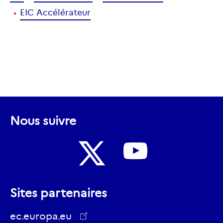
EIC Accélérateur
Nous suivre
Nous
Nous
suivre
Sites partenaires
suivre
sur
sur
ec.europa.eu
Youtube