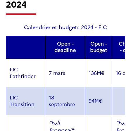
2024
Calendrier et budgets 2024 - EIC
Open -
Open -
Chal
deadline
budget
- de
EIC
7 mars
136M€
16 oc
Pathfinder
EIC
18
94M€
Transition
septembre
"Full
"Full
Proposal":
Propo