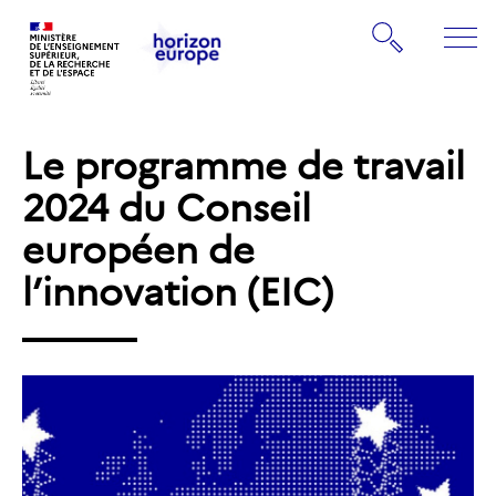
Gestion de vos préférences sur les cookies
Rechercher
ME
Retourner
Retourner
à
à
la
Le programme de travail
la
page
page
2024 du Conseil
d'accueil
d'accueil
européen de
l’innovation (EIC)