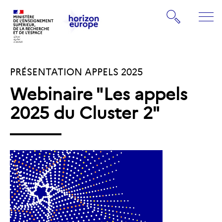
Gestion de vos préférences sur les cookies
Rechercher
ME
Retourner
Retourner
à
à
la
PRÉSENTATION APPELS 2025
la
page
page
d'accueil
Webinaire "Les appels
d'accueil
2025 du Cluster 2"