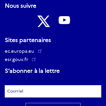
Nous suivre
Nous
Nous
suivre
Sites partenaires
suivre
sur
sur
ec.europa.eu
Youtube
Twitter
esr.gouv.fr
ec.europa.eu
S’abonner à la lettre
Subscribe