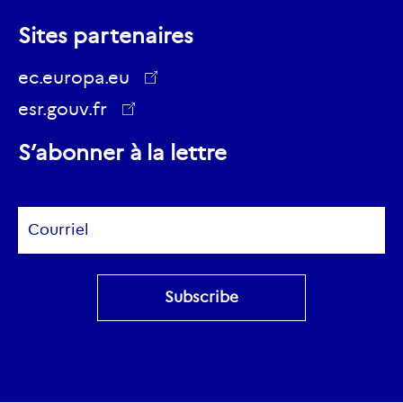
Nous
suivre
Sites partenaires
suivre
sur
sur
ec.europa.eu
Youtube
Twitter
esr.gouv.fr
ec.europa.eu
S’abonner à la lettre
Subscribe