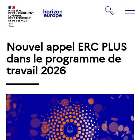
Gestion de vos préférences sur les cookies
Rechercher
ME
Retourner
Retourner
à
à
la
Nouvel appel ERC PLUS
la
page
page
dans le programme de
d'accueil
d'accueil
travail 2026