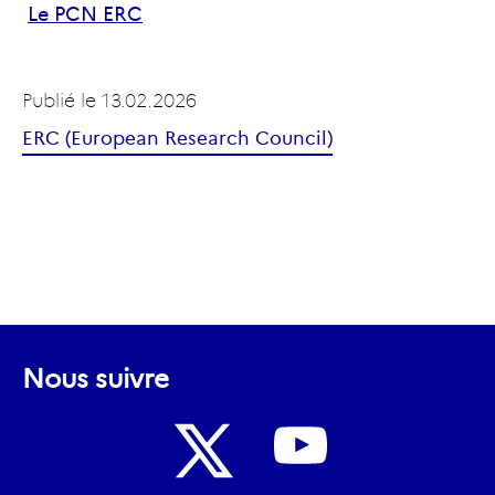
Le PCN ERC
Publié le
13.02.2026
ERC (European Research Council)
Nous suivre
Nous