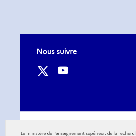
Nous suivre
Nous
Nous
suivre
suivre
sur
sur
Youtube
Twitter
Le ministère de l’enseignement supérieur, de la recherch