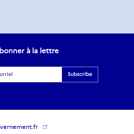
bonner à la lettre
scribe
es
vernement.fr