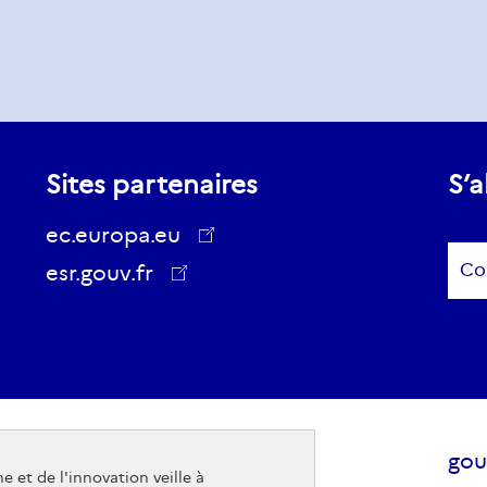
Sites partenaires
S’a
ec.europa.eu
Sub
esr.gouv.fr
ec.europa.eu
Raccourcis
Sit
Mentions légales - Crédits
gou
e et de l'innovation veille à