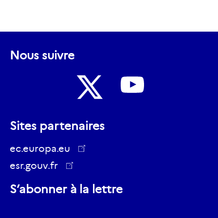
Nous suivre
Nous
Nous
suivre
Sites partenaires
suivre
sur
sur
ec.europa.eu
Youtube
Twitter
esr.gouv.fr
ec.europa.eu
S’abonner à la lettre