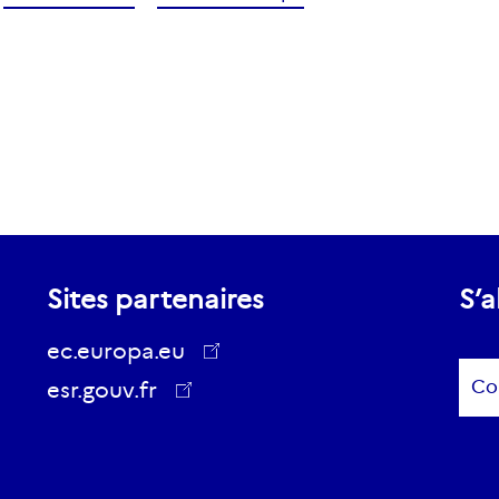
Sites partenaires
S’a
ec.europa.eu
Sub
esr.gouv.fr
ec.europa.eu