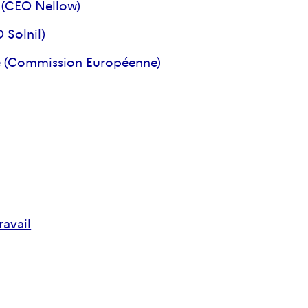
é (CEO Nellow)
 Solnil)
be (Commission Européenne)
ravail