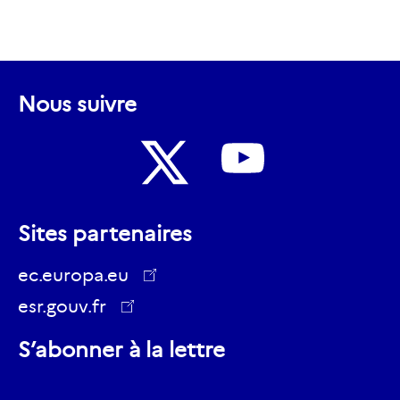
Nous suivre
Nous
Nous
suivre
Sites partenaires
suivre
sur
sur
ec.europa.eu
Youtube
Twitter
esr.gouv.fr
ec.europa.eu
S’abonner à la lettre