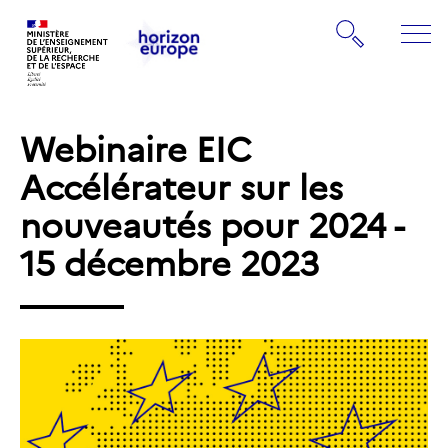
Gestion de vos préférences sur les cookies
Rechercher
ME
Retourner
Retourner
à
à
la
Webinaire EIC
la
page
page
Accélérateur sur les
d'accueil
d'accueil
nouveautés pour 2024 -
15 décembre 2023