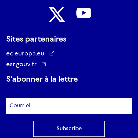
Nous
Nous
suivre
Sites partenaires
suivre
sur
sur
ec.europa.eu
Youtube
Twitter
esr.gouv.fr
ec.europa.eu
S’abonner à la lettre
Subscribe