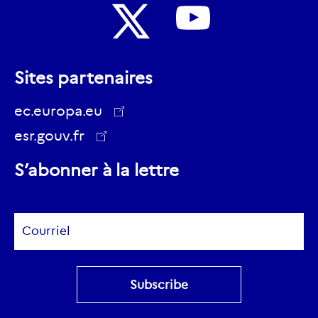
Nous
Nous
suivre
Sites partenaires
suivre
sur
sur
ec.europa.eu
Youtube
Twitter
esr.gouv.fr
ec.europa.eu
S’abonner à la lettre
Subscribe