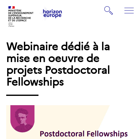
Gestion de vos préférences sur les cookies
Rechercher
ME
Retourner
Retourner
à
à
la
Webinaire dédié à la
la
page
page
mise en oeuvre de
d'accueil
d'accueil
projets Postdoctoral
Fellowships