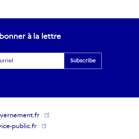
bonner à la lettre
scribe
es
vernement.fr
lics
ice-public.fr
vernement.fr