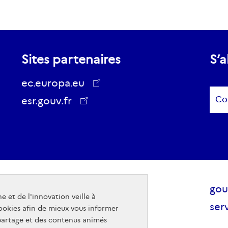
Sites partenaires
S’a
ec.europa.eu
Sub
esr.gouv.fr
ec.europa.eu
Raccourcis
Sit
Mentions légales - Crédits
gou
e et de l'innovation veille à
visiteurs
pub
Accessibilité
serv
cookies afin de mieux vous informer
gou
 partage et des contenus animés
Gestion des cookies