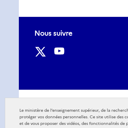
Nous suivre
Nous
Nous
suivre
suivre
sur
sur
Youtube
Twitter
Le ministère de l’enseignement supérieur, de la recherch
protéger vos données personnelles. Ce site utilise des 
et de vous proposer des vidéos, des fonctionnalités de