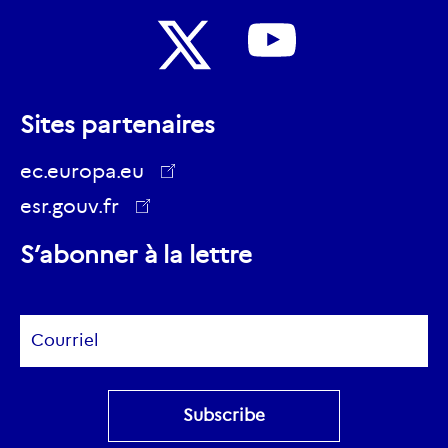
Nous
Nous
suivre
Sites partenaires
suivre
sur
sur
ec.europa.eu
Youtube
Twitter
esr.gouv.fr
ec.europa.eu
S’abonner à la lettre
Subscribe