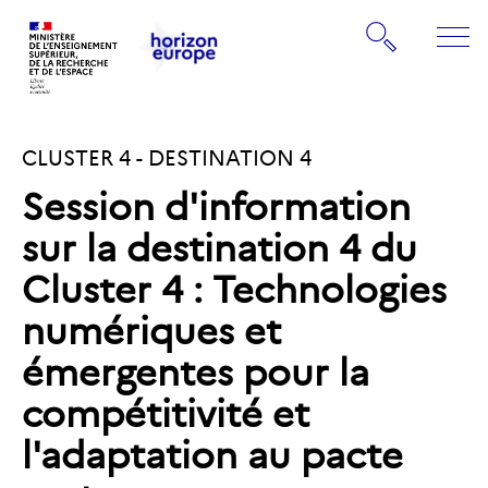
Gestion de vos préférences sur les cookies
Rechercher
ME
Retourner
Retourner
à
à
la
CLUSTER 4 - DESTINATION 4
la
page
page
d'accueil
Session d'information
d'accueil
sur la destination 4 du
Cluster 4 : Technologies
numériques et
émergentes pour la
compétitivité et
l'adaptation au pacte