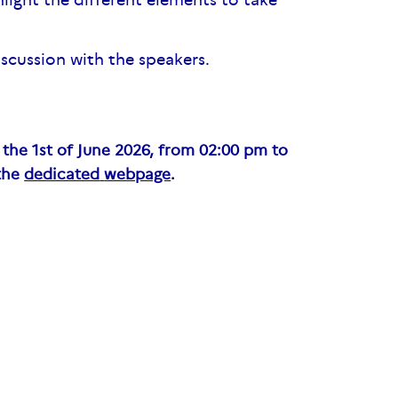
hlight the different elements to take
iscussion with the speakers.
the
1st of June 2026,
from
02:00 pm to
the
dedicated
webpage
.