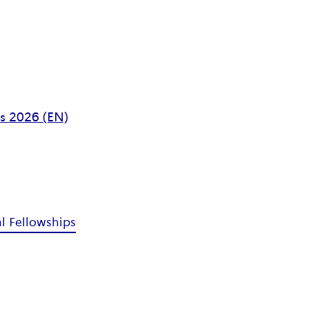
ps 2026 (EN)
l Fellowships