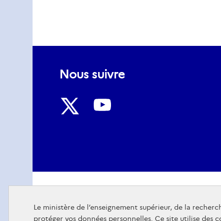
Nous suivre
Nous
Nous
suivre
suivre
sur
sur
Youtube
Twitter
Le ministère de l’enseignement supérieur, de la recherch
protéger vos données personnelles. Ce site utilise des 