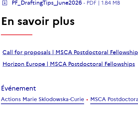
PF_DraftingTips_June2026
-
PDF |
1.84 MB
En savoir plus
Call for proposals | MSCA Postdoctoral Fellowshi
Horizon Europe | MSCA Postdoctoral Fellowships
Événement
Actions Marie Sklodowska-Curie
MSCA Postdoctora