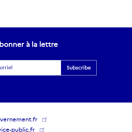
bonner à la lettre
scribe
es
vernement.fr
lics
ice-public.fr