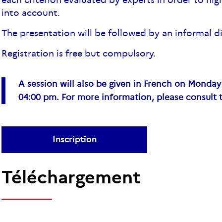
each criterion evaluated by experts in order to hig
into account.
The presentation will be followed by an informal d
Registration is free but compulsory.
A session
will
also
be
given
in French on
Monday
04:00 pm. For more information,
please
consult
Inscription
Téléchargement