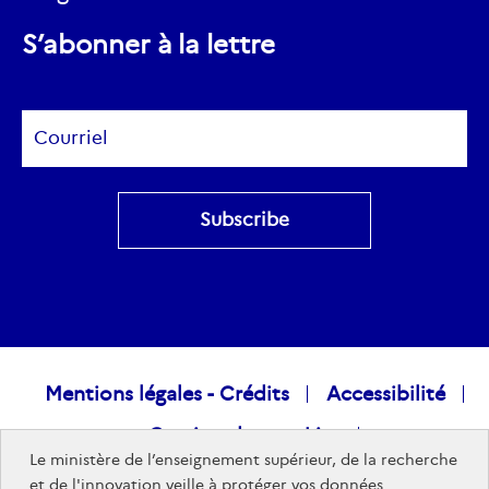
ec.europa.eu
S’abonner à la lettre
Subscribe
Raccourcis
Mentions légales - Crédits
Accessibilité
Gestion des cookies
visiteurs
Le ministère de l’enseignement supérieur, de la recherche
Données personnelles
Nous rejoindre
et de l'innovation veille à protéger vos données