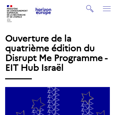
Gestion de vos préférences sur les cookies
Rechercher
ME
Retourner
Retourner
à
à
la
Ouverture de la
la
page
page
quatrième édition du
d'accueil
d'accueil
Disrupt Me Programme -
EIT Hub Israël