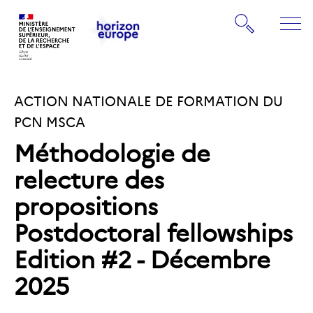
Gestion de vos préférences sur les cookies
Rechercher
ME
Retourner
Retourner
à
à
la
ACTION NATIONALE DE FORMATION DU
la
page
page
PCN MSCA
d'accueil
d'accueil
Méthodologie de
relecture des
propositions
Postdoctoral fellowships
Edition #2 - Décembre
2025