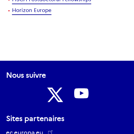
Horizon Europe
Nous suivre
Nous
Nous
suivre
Sites partenaires
suivre
sur
sur
ec.europa.eu