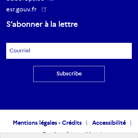
Youtube
Twitter
esr.gouv.fr
ec.europa.eu
S’abonner à la lettre
Subscribe
Raccourcis
Mentions légales - Crédits
Accessibilité
Gestion des cookies
visiteurs