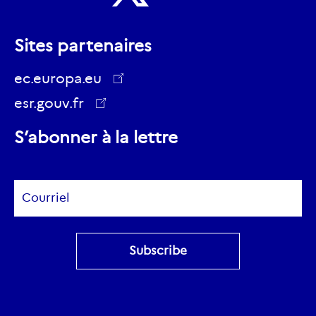
Nous
Nous
suivre
Sites partenaires
suivre
sur
sur
ec.europa.eu
Youtube
Twitter
esr.gouv.fr
ec.europa.eu
S’abonner à la lettre
Subscribe