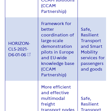
CCAM solutions
(CCAM
Partnership)
Framework for
better
Safe,
coordination of
Resilient
large-scale
Transport
HORIZON-
demonstration
and Smart
CL5-2021-
pilots in Europe
Mobility
D6-01-06
and EU-wide
services for
knowledge base
passengers
(CCAM
and goods
Partnership)
More efficient
and effective
multimodal
Safe,
freight
Resilient
transport nodes
Transport