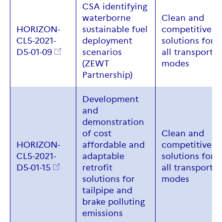
CSA identifying
waterborne
Clean and
HORIZON-
sustainable fuel
competitive
CL5-2021-
deployment
solutions for
D5-01-09
scenarios
all transport
(ZEWT
modes
Partnership)
Development
and
demonstration
of cost
Clean
and
HORIZON-
affordable and
competitive
CL5-2021-
adaptable
solutions for
D5-01-15
retrofit
all
transport
solutions for
modes
tailpipe and
brake polluting
emissions