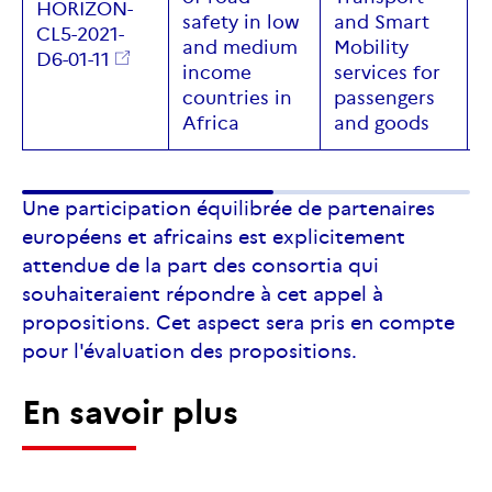
HORIZON-
safety
in low
and
Smart
CL5-2021-
R
and
medium
Mobility
D6-01-11
income
services for
countries
in
passengers
Africa
and
goods
Une participation équilibrée de partenaires
européens et africains est explicitement
attendue de la part des consortia qui
souhaiteraient répondre à cet appel à
propositions. Cet aspect sera pris en compte
pour l'évaluation des propositions.
En savoir plus