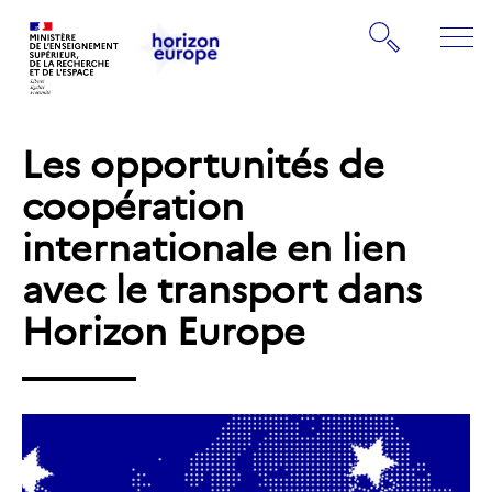
Gestion de vos préférences sur les cookies
Rechercher
ME
Retourner
Retourner
à
à
la
Les opportunités de
la
page
page
coopération
d'accueil
d'accueil
internationale en lien
avec le transport dans
Horizon Europe