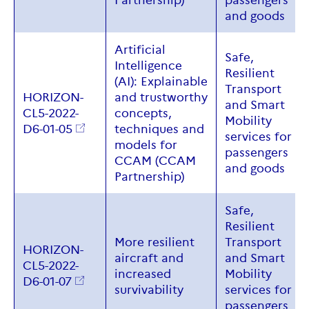
Partnership)
passengers
and
goods
Artificial
Safe
,
Intelligence
Resilient
(AI): Explainable
Transport
HORIZON-
and trustworthy
and
Smart
CL5-2022-
concepts,
Mobility
D6-01-05
techniques and
services for
models for
passengers
CCAM (CCAM
and
goods
Partnership)
Safe
,
Resilient
More resilient
Transport
HORIZON-
aircraft and
and
Smart
CL5-2022-
increased
Mobility
D6-01-07
survivability
services for
passengers