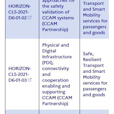
approaches for
Transport
HORIZON-
the safety
and Smart
CL5-2021-
validation of
Mobility
D6-01-02
CCAM systems
services for
(CCAM
passengers
Partnership)
and goods
Physical and
Digital
Safe,
Infrastructure
Resilient
(PDI),
Transport
HORIZON-
connectivity
and Smart
CL5-2021-
and
Mobility
D6-01-03
cooperation
services for
enabling and
passengers
supporting
and goods
CCAM (CCAM
Partnership)