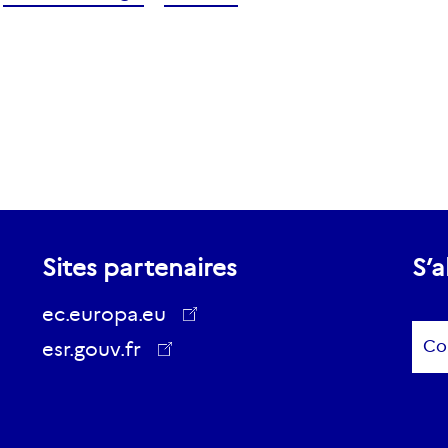
Sites partenaires
S’a
ec.europa.eu
Sub
esr.gouv.fr
ec.europa.eu