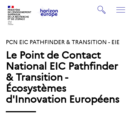
Gestion de vos préférences sur les cookies
Rechercher
ME
Retourner
Retourner
à
à
la
PCN EIC PATHFINDER & TRANSITION - EIE
la
page
page
d'accueil
Le Point de Contact
d'accueil
National EIC Pathfinder
& Transition -
Écosystèmes
d'Innovation Européens