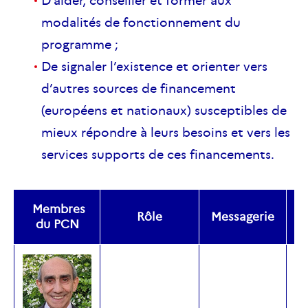
D’aider, conseiller et former aux
modalités de fonctionnement du
programme ;
De signaler l’existence et orienter vers
d’autres sources de financement
(européens et nationaux) susceptibles de
mieux répondre à leurs besoins et vers les
services supports de ces financements.
Membres
Rôle
Messagerie
T
du PCN