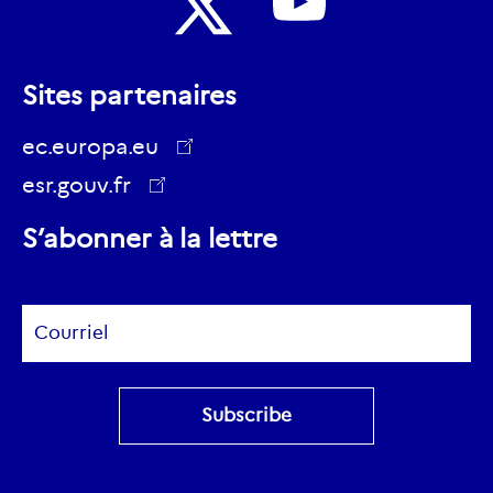
Nous
Nous
suivre
Sites partenaires
suivre
sur
sur
ec.europa.eu
Youtube
Twitter
esr.gouv.fr
ec.europa.eu
S’abonner à la lettre
Subscribe