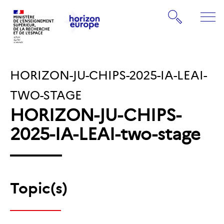
Gestion de vos préférences sur les cookies
Rechercher
ME
Retourner
Retourner
à
à
la
HORIZON-JU-CHIPS-2025-IA-LEAI-
la
page
page
d'accueil
TWO-STAGE
d'accueil
HORIZON-JU-CHIPS-
2025-IA-LEAI-two-stage
Topic(s)