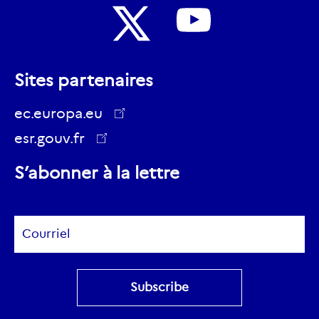
Nous
Nous
suivre
Sites partenaires
suivre
sur
sur
ec.europa.eu
Youtube
Twitter
esr.gouv.fr
ec.europa.eu
S’abonner à la lettre
Subscribe