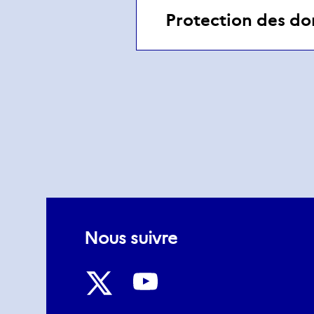
Protection des do
Nous suivre
Nous
Nous