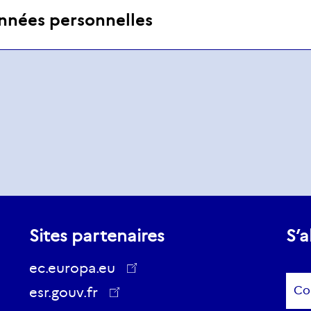
nnées personnelles
Sites partenaires
S’a
ec.europa.eu
Sub
esr.gouv.fr
ec.europa.eu