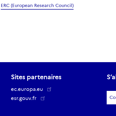
ERC (European Research Council)
Sites partenaires
S’a
ec.europa.eu
Sub
esr.gouv.fr
ec.europa.eu