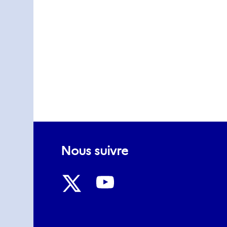
Nous suivre
Nous
Nous
suivre
suivre