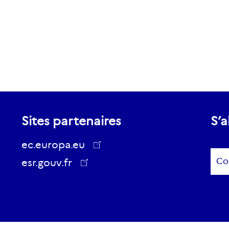
Sites partenaires
S’a
ec.europa.eu
Sub
esr.gouv.fr
ec.europa.eu