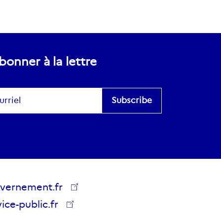
bonner à la lettre
scribe
es
vernement.fr
lics
ice-public.fr
vernement.fr