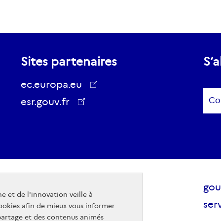
Sites partenaires
S’a
ec.europa.eu
Sub
esr.gouv.fr
ec.europa.eu
Raccourcis
Sit
Mentions légales - Crédits
gou
e et de l'innovation veille à
visiteurs
pub
Accessibilité
serv
cookies afin de mieux vous informer
gou
 partage et des contenus animés