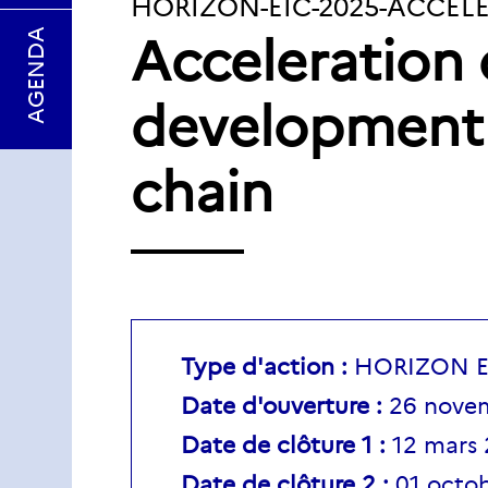
IDENTIFIANT
HORIZON-EIC-2025-ACCEL
AGENDA
Acceleration 
DU
TOPIC:
development 
chain
Type d'action :
HORIZON EI
Date d'ouverture :
26 nove
Date de clôture 1 :
12 mars 
Date de clôture 2 :
01 octo