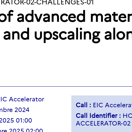
ERATOR-02-CHALLENGES-01
of advanced mater
and upscaling alon
C Accelerator
Call :
EIC Accelerat
mbre 2024
Call Identifier :
HO
2025 01:00
ACCELERATOR-02
bre 2025 02:00