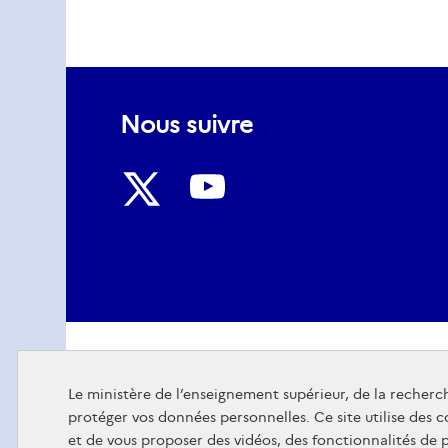
Nous suivre
Nous
Nous
suivre
suivre
sur
sur
Youtube
Twitter
Le ministère de l’enseignement supérieur, de la recherch
protéger vos données personnelles. Ce site utilise des 
et de vous proposer des vidéos, des fonctionnalités de